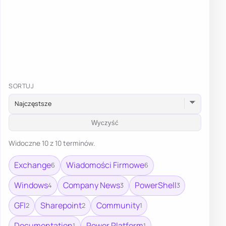
SORTUJ
Wyczyść
Widoczne 10 z 10 terminów.
Exchange
Wiadomości Firmowe
6
6
Windows
Company News
PowerShell
4
3
3
GFI
Sharepoint
Community
2
2
1
Documentation
Power Platform
1
1