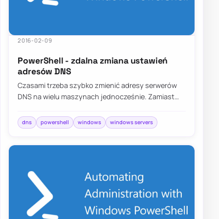
2016-02-09
PowerShell - zdalna zmiana ustawień
adresów DNS
Czasami trzeba szybko zmienić adresy serwerów
DNS na wielu maszynach jednocześnie. Zamiast
robić to ręcznie, można użyć prostego skryptu
Po…
dns
powershell
windows
windows servers