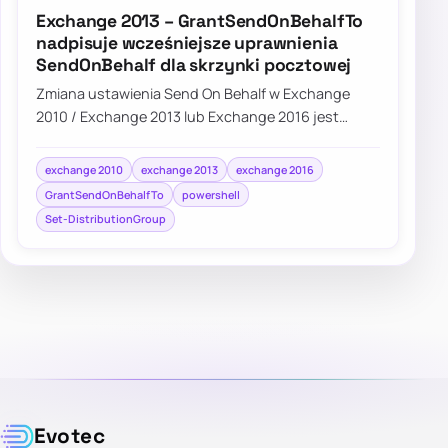
Exchange 2013 – GrantSendOnBehalfTo
nadpisuje wcześniejsze uprawnienia
SendOnBehalf dla skrzynki pocztowej
Zmiana ustawienia Send On Behalf w Exchange
2010 / Exchange 2013 lub Exchange 2016 jest
czynnością, którą można wykonać w prosty
sposób z E…
exchange 2010
exchange 2013
exchange 2016
GrantSendOnBehalfTo
powershell
Set-DistributionGroup
Evotec