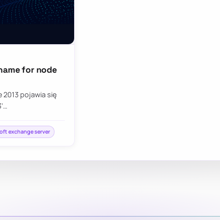
 name for node
 2013 pojawia się
3‘…
oft exchange server