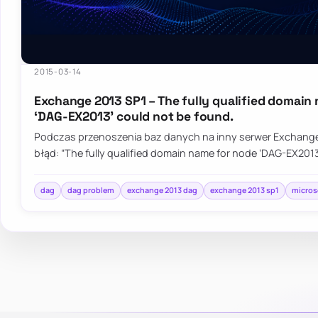
2015-03-14
Exchange 2013 SP1 – The fully qualified domain
‘DAG-EX2013’ could not be found.
Podczas przenoszenia baz danych na inny serwer Exchange
błąd: “The fully qualified domain name for node ‘DAG-EX201
dag
dag problem
exchange 2013 dag
exchange 2013 sp1
micros