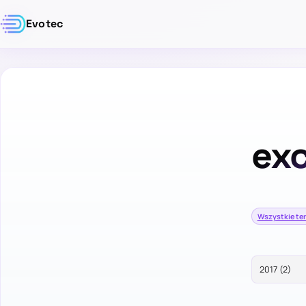
Evotec
ex
Wszystkie te