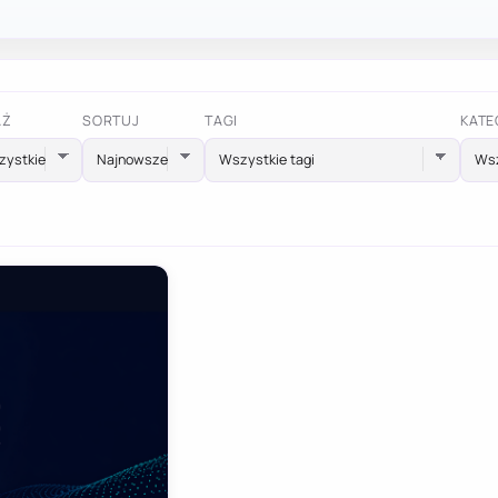
AŻ
SORTUJ
TAGI
KATE
Wszystkie tagi
Wsz