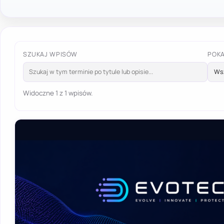
SZUKAJ WPISÓW
POK
Widoczne 1 z 1 wpisów.