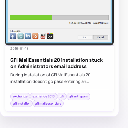
2016-01-18
GFI MailEssentials 20 installation stuck
on Administrators email address
During installation of GFI MailEssentials 20
installation doesn’t go pass entering an
Administrator’s email. Pressing NEXT doesn’t do
anyth…
exchange
exchange 2013
gfi
gfi antispam
gfi installer
gfi mailessentials