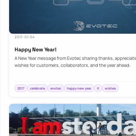
2017-01-04
Happy New Year!
A New Year message from Evotec sharing thanks, appreciat
wishes for customers, collaborators, and the year ahead.
2017
celebrate
evotec
happy new year
it
wishes