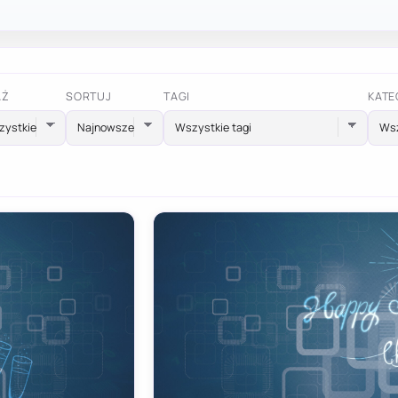
AŻ
SORTUJ
TAGI
KATE
Wszystkie tagi
Wsz