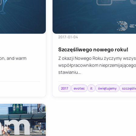
2017-01-04
Szczęśliwego nowego roku!
ion, and warm
Z okazji Nowego Roku życzymy wszyst
współpracownikom nieprzemijającego 
stawianiu…
2017
evotec
it
świętujemy
szczęśl