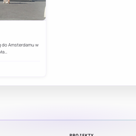
się do Amsterdamu w
ała…
PROJEKTY