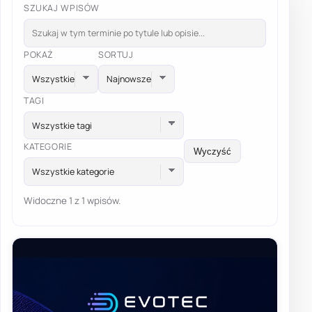
SZUKAJ WPISÓW
POKAŻ
SORTUJ
TAGI
Wszystkie tagi
KATEGORIE
Wyczyść
Wszystkie kategorie
Widoczne 1 z 1 wpisów.